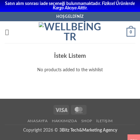
Satın alım sonrası iade seçeneği bulunmamaktadır.
Fiziksel Ürünlerde
Kargo Alıcıya Aittir.
İçeriğe
HOŞGELDINIZ
atla
0
İstek Listem
No products added to the wishlist
Visa
MasterCard
ANASAYFA
HAKKIMIZDA
SHOP
İLETIŞIM
Copyright 2026 ©
3Bitz Tech&Marketing Agency